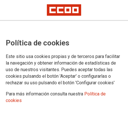
Unai Sordo asegura que la
Política de cookies
transición energética atraerá
inversión empresarial en Aragón
Este sitio usa cookies propias y de terceros para facilitar
la navegación y obtener información de estadísticas de
uso de nuestros visitantes. Puedes aceptar todas las
Esta mañana ha comenzado la escuela sindical de CCOO
cookies pulsando el botón 'Aceptar' o configurarlas o
Aragón que se celebra en el centro vacacional de Morillo de
rechazar su uso pulsando el botón 'Configurar cookies'
Tou, los días 17,18 y 19 de junio. La inauguración ha contado
con la visita del secretario general de CCOO, Unai Sordo,
Para más información consulta nuestra
Política de
que ha analizado cuáles son “los retos de futuro y renovación
cookies
del sindicato” para los próximos años y que también es el
lema de la escuela “Marcelino Camacho” del sindicato.
17/06/2024.