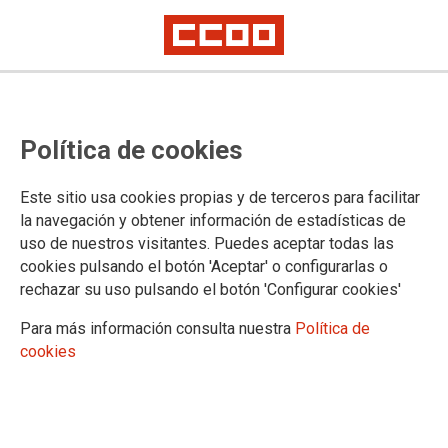
CCOO denuncia al Centro
Política de cookies
Comercial Utrillas por obligar a
trabajar con temperaturas
Este sitio usa cookies propias y de terceros para facilitar
superiores a 30 °C
la navegación y obtener información de estadísticas de
uso de nuestros visitantes. Puedes aceptar todas las
• El sindicato reclama ante la Inspección de Trabajo el incumplimiento
cookies pulsando el botón 'Aceptar' o configurarlas o
del Real Decreto 486/1997 sobre condiciones térmicas en los puestos de
rechazar su uso pulsando el botón 'Configurar cookies'
trabajo
Para más información consulta nuestra
Política de
CCOO Aragón ha presentado una denuncia formal ante la
cookies
Inspección de Trabajo y Seguridad Social contra la
Comunidad de Propietarios del Centro Comercial Utrillas, en
Zaragoza, por no garantizar unas condiciones térmicas
adecuadas para las personas trabajadoras, tal como exige la
normativa vigente.