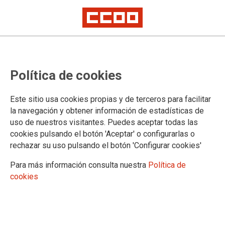
Declaración de los Agentes
Política de cookies
Sociales en Aragón para reducir la
siniestralidad laboral
Este sitio usa cookies propias y de terceros para facilitar
la navegación y obtener información de estadísticas de
uso de nuestros visitantes. Puedes aceptar todas las
Los Agentes Sociales que participan en el Diálogo Social en
cookies pulsando el botón 'Aceptar' o configurarlas o
Aragón (CEOE, CEPYME, UGT Aragón y CCOO Aragón) y el
rechazar su uso pulsando el botón 'Configurar cookies'
Gobierno de Aragón han realizado una declaración conjunta
con el compromiso de tomar medidas encaminadas a reducir
Para más información consulta nuestra
Política de
a cero la siniestralidad laboral.
cookies
11/08/2025.
La Declaración dice lo siguiente: