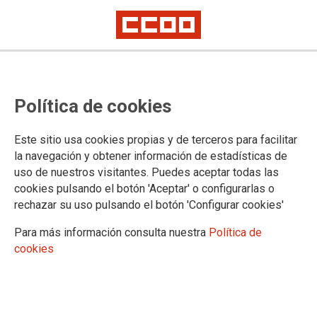
El comité de empresa de Avanza
Política de cookies
Zaragoza convoca paros parciales
a partir del 8 de septiembre
Este sitio usa cookies propias y de terceros para facilitar
la navegación y obtener información de estadísticas de
uso de nuestros visitantes. Puedes aceptar todas las
El comité de empresa de Avanza Zaragoza S.A.U., compañía
cookies pulsando el botón 'Aceptar' o configurarlas o
concesionaria del servicio público de autobús urbano en la
rechazar su uso pulsando el botón 'Configurar cookies'
capital aragonesa, ha comunicado oficialmente a la dirección
de la empresa, a la autoridad laboral y al Servicio Aragonés
Para más información consulta nuestra
Política de
de Mediación y Arbitraje (SAMA) la convocatoria de paros
cookies
parciales a partir del próximo 8 de septiembre, tras más de
veinte meses de negociaciones infructuosas para alcanzar un
nuevo convenio colectivo.
26/08/2025.