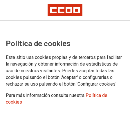
CCOO y UGT reclaman medidas
Política de cookies
preventivas para evitar los
infartos o ictus en el puesto de
Este sitio usa cookies propias y de terceros para facilitar
trabajo
la navegación y obtener información de estadísticas de
uso de nuestros visitantes. Puedes aceptar todas las
cookies pulsando el botón 'Aceptar' o configurarlas o
CCOO y UGT Aragón se han concentrado, hoy a las 12 del
rechazar su uso pulsando el botón 'Configurar cookies'
mediodía, frente al monumento a la Constitución de Zaragoza
para denunciar una nueva muerte en el trabajo esta vez por
Para más información consulta nuestra
Política de
una patología no traumática, un infarto. Con este fallecimiento
cookies
ya son 14 personas las que han perdido la vida en el trabajo
en 2026 en Aragón.
22/05/2026.