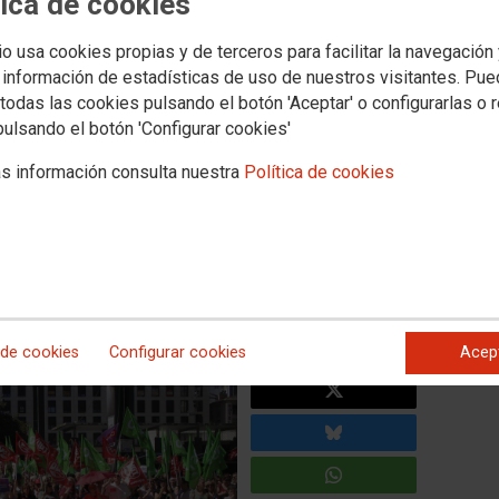
tica de cookies
io usa cookies propias y de terceros para facilitar la navegación
 participación en el Primer
 información de estadísticas de uso de nuestros visitantes. Pu
ctor de la Limpieza de
todas las cookies pulsando el botón 'Aceptar' o configurarlas o 
pulsando el botón 'Configurar cookies'
 de Zaragoza
s información consulta nuestra
Política de cookies
da convocada a partir del día 26 de mayo para todo el sector
a misma ha tenido un alto seguimiento de participación. Mas
a una Huelga indefinida en un sector muy precarizado con
egan a los 17.000 euros.
 de cookies
Configurar cookies
Acep