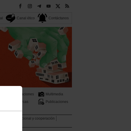
al
Canal ético
Contáctanos
Federaciones
Multimedia
Comarcas
Publicaciones
a
ntud
Internacional y cooperación
 Sindical