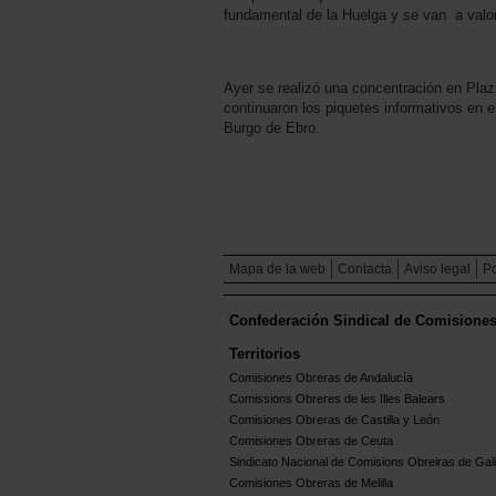
fundamental de la Huelga y se van a valo
Ayer se realizó una concentración en Pla
continuaron los piquetes informativos en
Burgo de Ebro.
Mapa de la web
Contacta
Aviso legal
Po
Confederación Sindical de Comisione
Territorios
Comisiones Obreras de Andalucía
Comissions Obreres de les Illes Balears
Comisiones Obreras de Castilla y León
Comisiones Obreras de Ceuta
Sindicato Nacional de Comisions Obreiras de Gali
Comisiones Obreras de Melilla