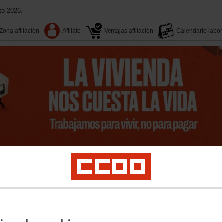
to 2026.
Zona afiliación
Afiliate
Ventajas afiliación
Calendario labor
14 Congreso
Aquí estamos
Buscador
Tu sindicato
Agenda
Transparenci
sociales
Salud Laboral
Sostenibilidad medioambiental
Mujer e igualdad
Juve
ión a las personas afiliadas
Movimientos sociales
Formación y cultura
Trabajo