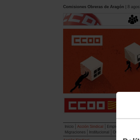
Comisiones Obreras de Aragón
| 8 agos
Inicio
Acción Sindical
Empleo
Políticas 
Migraciones
Institucional
Oficina de atenc