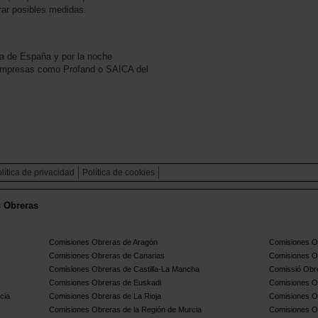
rar posibles medidas.
za de España y por la noche
 empresas como Profand o SAICA del
lítica de privacidad
Política de cookies
s Obreras
Comisiones Obreras de Aragón
Comisiones Ob
Comisiones Obreras de Canarias
Comisiones O
Comisiones Obreras de Castilla-La Mancha
Comissió Obre
Comisiones Obreras de Euskadi
Comisiones O
cia
Comisiones Obreras de La Rioja
Comisiones O
Comisiones Obreras de la Región de Murcia
Comisiones O