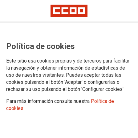
CCOO del Hábitat de Aragón exige
Política de cookies
a las patronales una negociación
seria y responsable para el
Este sitio usa cookies propias y de terceros para facilitar
convenio de limpieza de Zaragoza
la navegación y obtener información de estadísticas de
uso de nuestros visitantes. Puedes aceptar todas las
cookies pulsando el botón 'Aceptar' o configurarlas o
Tercer día de huelga indefinida por el bloqueo del convenio,
rechazar su uso pulsando el botón 'Configurar cookies'
el próximo lunes 1 de junio está convocada una
concentración frente a la CEOE Aragón a las 12 horas.
Para más información consulta nuestra
Política de
cookies
29/05/2026.