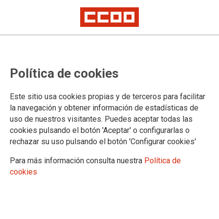
El cáncer laboral, una realidad
Política de cookies
invisibilizada
Este sitio usa cookies propias y de terceros para facilitar
CCOO Aragón, en colaboración con la facultad de Derecho
la navegación y obtener información de estadísticas de
de Zaragoza, y financiado por la Diputación General de
uso de nuestros visitantes. Puedes aceptar todas las
Aragón ha llevado a cabo hoy la jornada “Cáncer de origen
cookies pulsando el botón 'Aceptar' o configurarlas o
profesional: actualidad y retos desde un enfoque
rechazar su uso pulsando el botón 'Configurar cookies'
interdisciplinar”. Una enfermedad de la que, en 2025, solo se
reconocieron oficialmente en España 119 casos de origen
Para más información consulta nuestra
Política de
laboral, pero de la que se estiman podría haber realmente
cookies
más de 16.000, con aproximadamente 6.000 fallecimientos
anuales cuyo origen es el trabajo.
02/06/2026.