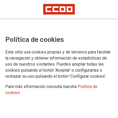
CCOO logra un avance histórico
Política de cookies
para las plantillas de grandes
marcas del comercio textil y
Este sitio usa cookies propias y de terceros para facilitar
calzado de Huesca
la navegación y obtener información de estadísticas de
uso de nuestros visitantes. Puedes aceptar todas las
cookies pulsando el botón 'Aceptar' o configurarlas o
El acuerdo acaba con la fragmentación provincial y garantiza
rechazar su uso pulsando el botón 'Configurar cookies'
un suelo de derechos muy superior al actual convenio de
Comercio de Huesca. Además, el salario base para la
Para más información consulta nuestra
Política de
categoría de referencia subirá hasta los 19.200 euros en
cookies
2026, casi 3.000 euros más que las tablas actuales de la
provincia.
12/06/2026.