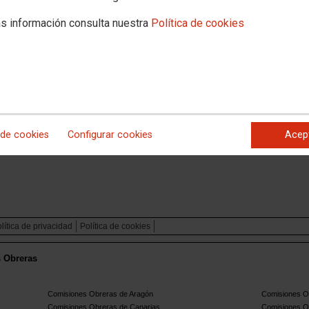
Internacional y Cooperación
Proyectos Paz y Solidaridad
s información consulta nuestra
Política de cookies
RECHOS FUNDAMENTALES EN EL TRABAJO Y DEL
"
smo guatemalteco en la defensa de los derechos laborales y el
 de cookies
Configurar cookies
Acep
lítica de privacidad
Política de cookies
s Obreras
Comisiones Obreras de Aragón
Comisiones Ob
Comisiones Obreras de Canarias
Comisiones O