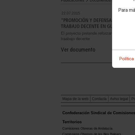
Publicaciones
Documentos secciones
Para má
22.07.2015
"PROMOCIÓN Y DEFENSA DE LOS DE
TRABAJO DECENTE EN GUATEMALA 
El proyecto pretende reforzar al sindicali
traabajo decente
Ver documento
Política
Mapa de la web
Contacta
Aviso legal
Po
Confederación Sindical de Comisione
Territorios
Comisiones Obreras de Andalucía
Comissions Obreres de les Illes Balears