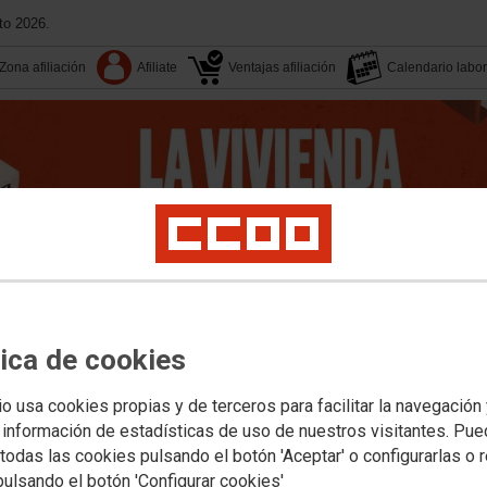
to 2026.
Zona afiliación
Afiliate
Ventajas afiliación
Calendario labor
14 Congreso
Aquí estamos
tica de cookies
Buscador
Tu sindicato
io usa cookies propias y de terceros para facilitar la navegación
Agenda
Transparenci
 información de estadísticas de uso de nuestros visitantes. Pu
sociales
Salud Laboral
Sostenibilidad medioambiental
Mujer e igualdad
Juve
todas las cookies pulsando el botón 'Aceptar' o configurarlas o 
ión a las personas afiliadas
Movimientos sociales
Formación y cultura
Trabajo
pulsando el botón 'Configurar cookies'