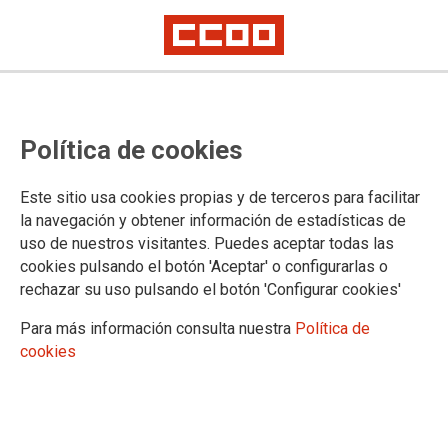
31/03/2026
Campaña de solidaridad con
Política de cookies
Cuba en Aragón. Frente al
bloqueo y la guerra,
Este sitio usa cookies propias y de terceros para facilitar
elegimos solidaridad
la navegación y obtener información de estadísticas de
Hasta el 25 de junio en las sedes de CCOO Aragón.
uso de nuestros visitantes. Puedes aceptar todas las
cookies pulsando el botón 'Aceptar' o configurarlas o
02/12/2025
rechazar su uso pulsando el botón 'Configurar cookies'
Movilizaciones en Aragón
en el Día Internacional de
Para más información consulta nuestra
Política de
Solidaridad con el Pueblo
cookies
Palestino
Zaragoza, Tauste, Villamayor, Barbastro y
Sabiñánigo han sido escenario este fin de semana de numerosas
movilizaciones con motivo del Día Internacional de Solidaridad con el