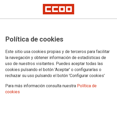
PUBLICACIONES
Política de cookies
CCOO Aragón
Trabajo Sindical
Este sitio usa cookies propias y de terceros para facilitar
Trabajo Sindical Digital
la navegación y obtener información de estadísticas de
Solidaridad Global
uso de nuestros visitantes. Puedes aceptar todas las
Documentos congresuales
cookies pulsando el botón 'Aceptar' o configurarlas o
Documentos sindicales
rechazar su uso pulsando el botón 'Configurar cookies'
Legislación
Identidad gráfica
Para más información consulta nuestra
Política de
Documentos secciones
cookies
Acción Sindical
Documentos
Acuerdos
Legislación