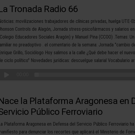
La Tronada Radio 66
Noticias: movilizaciones trabajadores de clínicas privadas, huelga UTE-
Jhonson Controls de Alagón, Jornada stress-psicofármacos y salarios en A
(Colegio Educadores Sociales Aragón) y Manuel Pina (CCOO) .Temas: U
familiar no preadoptivo . el comentario de la semana: Jornada "cambio de
Enrique Grillo, Sociólogo Hoy salimos a la calle ¿Qué debe hacer el nue
de ciclo político" Novedades jurídicas: descuelgue salarial Vocabulario a
00:00
Nace la Plataforma Aragonesa en 
Servicio Público Ferroviario
La Plataforma Aragonesa en Defensa del Servicio Público Ferroviario ha
manifiesto para denunciar los recortes que aplicará el Ministerio de Fome