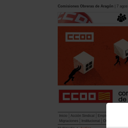
Comisiones Obreras de Aragón
| 7 agos
Inicio
Acción Sindical
Empleo
Políticas 
Migraciones
Institucional
Oficina de atenc