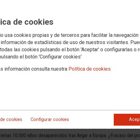
La Tronada Radio 80
tica de cookies
Noticias: Día Internacional del Racismo, Paga extra 2012, sección sindica
io usa cookies propias y de terceros para facilitar la navegación
tratado UE-Turquía, concentración RAPA y personal Ayto de Zaragoza. En
 información de estadísticas de uso de nuestros visitantes. Pu
secretario general de la FSC en Aragón. Salimos a la calle: ¿Está ejercie
todas las cookies pulsando el botón 'Aceptar' o configurarlas o 
los refugiados sirios? Entrevista a Ignacio Fernández Toxo, Secretario Ge
pulsando el botón 'Configurar cookies'
Novedades jurídicas Agenda cultural
s información consulta nuestra
Política de cookies
00:00
La Tronada Radio 74
Informe "Contratación laboral en Aragón 2015", campaña en defensa del
 de cookies
Configurar cookies
Acep
paro mes de enero, y concentración violencia machista. Tertulia. Asisten
Temas 10.000 niños desaparecidos tras llegar a Europa. ¿Fracaso del 