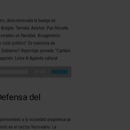
Ebro, desconvocada la huelga en
ragón. Tertulia: Asisten: Puri Novella
n empleo en Navidad. Acogimiento
 ciclo político" En memoria de :
vo Gobierno? Reportaje jornada: "Cambio
ragonés: Letra N Agenda cultural
49:40
Defensa del
 presentado a la sociedad aragonesa un
nto en el sector ferroviario. La