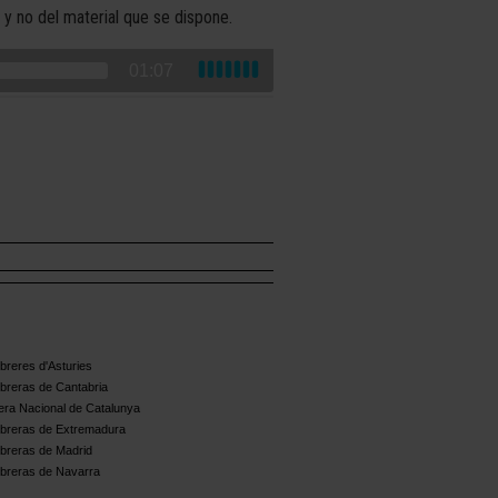
 y no del material que se dispone.
01:07
reres d'Asturies
breras de Cantabria
ra Nacional de Catalunya
breras de Extremadura
breras de Madrid
breras de Navarra