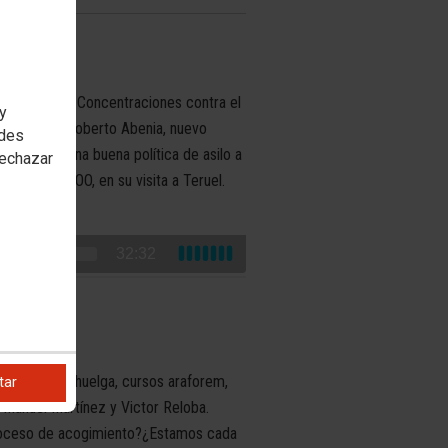
l de Pikolín, Concentraciones contra el
 y
trevista a Roberto Abenia, nuevo
edes
ndo Europa una buena política de asilo a
rechazar
neral de CCOO, en su visita a Teruel.
32:32
 derecho de huelga, cursos araforem,
tar
: Manuel Martínez y Victor Reloba.
proceso de acogimiento?¿Estamos cada