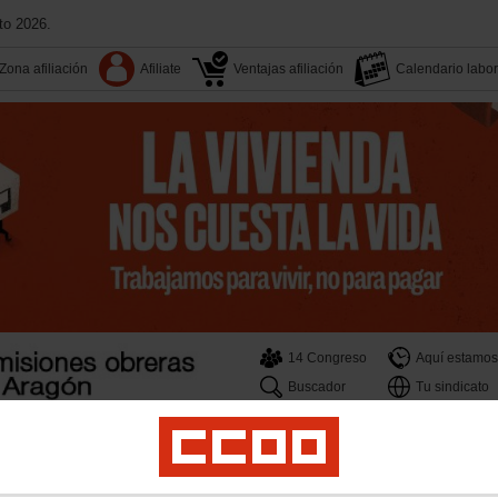
to 2026.
Zona afiliación
Afiliate
Ventajas afiliación
Calendario labor
14 Congreso
Aquí estamos
Buscador
Tu sindicato
Agenda
Transparenci
sociales
Salud Laboral
Sostenibilidad medioambiental
Mujer e igualdad
Juve
ión a las personas afiliadas
Movimientos sociales
Formación y cultura
Trabajo