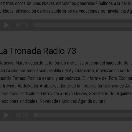
vez más cerca de unas nuevas elecciones generales? Salimos a la calle
jurídicas: eliminación de días supletorios de vacaciones por invalencia Ag
00:00
La Tronada Radio 73
Noticias: Marco acuerdo autonómico metal, valoración del sindicato de la
fuerza sindical, ampliación plantilla del Ayuntamiento, movilización secto
Castillo Temas: Política estatal y autonómica. El informe del Foro Econ
Entrevista Abdelkader Arab, presidente de la Federación Islámica de Arag
elecciones sindicales? Entrevista a Goyo Hervás, Secretario de Organizac
elecciones sindicales. Novedades jurídicas Agenda cultural
00:00