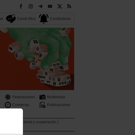
al
Canal ético
Contáctanos
Federaciones
Multimedia
Comarcas
Publicaciones
a
ntud
Internacional y cooperación
 Sindical