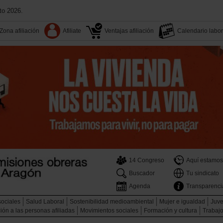
to 2026.
Zona afiliación
Afiliate
Ventajas afiliación
Calendario labor
14 Congreso
Aquí estamos
Buscador
Tu sindicato
Agenda
Transparenci
sociales
Salud Laboral
Sostenibilidad medioambiental
Mujer e igualdad
Juve
ión a las personas afiliadas
Movimientos sociales
Formación y cultura
Trabajo