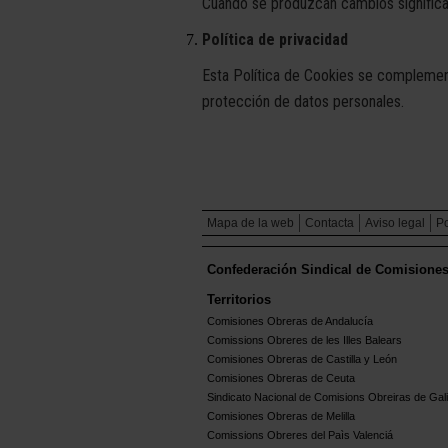
Cuando se produzcan cambios significat
Política de privacidad
Esta Política de Cookies se complement
protección de datos personales.
Mapa de la web
Contacta
Aviso legal
Po
Confederación Sindical de Comisione
Territorios
Comisiones Obreras de Andalucía
Comissions Obreres de les Illes Balears
Comisiones Obreras de Castilla y León
Comisiones Obreras de Ceuta
Sindicato Nacional de Comisions Obreiras de Gali
Comisiones Obreras de Melilla
Comissions Obreres del Paìs Valenciá