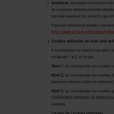
Analíticas:
Recopilan información sobr
en ocasiones también permiten identific
persona usuaria en los servicios que ofr
Para más información puedes consultar 
https://www.aepd.es/sites/default/file
Cookies utilizadas en este sitio we
A continuación, se muestra una tabla con
escala del 1 al 3, en la que:
Nivel 1:
se corresponde con cookies estr
Nivel 2:
se corresponde con cookies de
necesario informar sobre su existencia.
Nivel 3:
se corresponde con cookies ges
COMISIONES OBRERAS DE ARAGON no es t
evidente.
Listado de Cookies Utilizadas