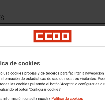
ES
a que este sitio web usa cookies para:
funcionar correctamente
ima, como qué páginas ha visitado la persona usuaria o cuánto tiempo ha
iempre relacionado con información de la organización de CCOO.
tica de cookies
os web de terceros con políticas de privacidad ajenas a la de CCOO que
io usa cookies propias y de terceros para facilitar la navegación
etallada sobre qué son las cookies, qué tipo de cookies utiliza este si
 información de estadísticas de uso de nuestros visitantes. Pu
ente la instalación de cookies de terceros.
todas las cookies pulsando el botón 'Aceptar' o configurarlas o 
pulsando el botón 'Configurar cookies'
s información consulta nuestra
Política de cookies
 web o las aplicaciones instalan en el navegador o en el dispositivo (sma