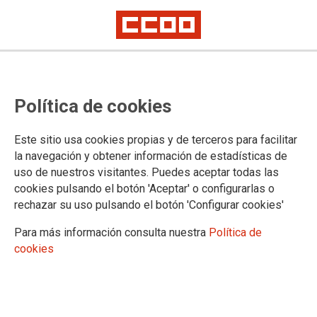
Movilizaciones en Zaragoza y
Política de cookies
Huesca para reclamar que "la
vivienda es un derecho, no un
Este sitio usa cookies propias y de terceros para facilitar
negocio"
la navegación y obtener información de estadísticas de
uso de nuestros visitantes. Puedes aceptar todas las
cookies pulsando el botón 'Aceptar' o configurarlas o
El sábado 20 de marzo, CCOO Aragón participó en las
rechazar su uso pulsando el botón 'Configurar cookies'
manifestaciones de Zaragoza y Huesca bajo el lema: "La
vivienda es un derecho, no un negocio". En la capital
Para más información consulta nuestra
Política de
aragonesa, la protesta comenzó en el edificio Pignatelli y
cookies
finalizó en la Plaza del Pilar. En Huesca, los manifestantes se
concentraron frente a la sede del Gobierno de Aragón,
ubicada en la Plaza Cervantes.