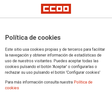
Manifestación No a la guerra
Política de cookies
08-05-2026
TEMAS
Este sitio usa cookies propias y de terceros para facilitar
la navegación y obtener información de estadísticas de
El 7 de mayo de 2026 CCOO Aragón participó en la manifestación "No a la
uso de nuestros visitantes. Puedes aceptar todas las
Guerra" como organización convocante de la misma.
cookies pulsando el botón 'Aceptar' o configurarlas o
rechazar su uso pulsando el botón 'Configurar cookies'
Para más información consulta nuestra
Política de
cookies